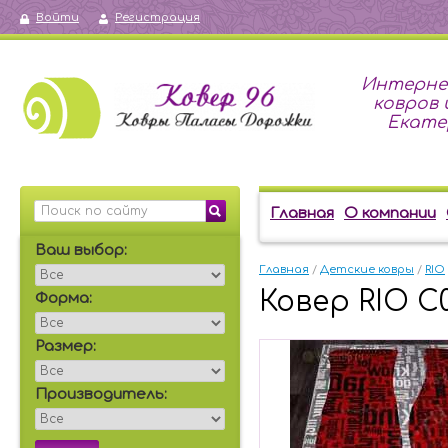
Войти
Регистрация
Интерне
ковров 
Екате
Главная
О компании
Ваш выбор:
Главная
 / 
Детские ковры
 / 
RIO
Ковер RIO C0
Форма:
Размер:
Производитель: