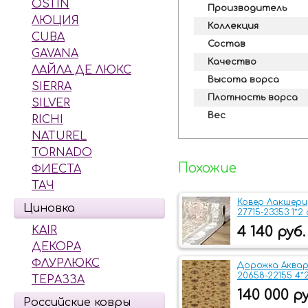
OSTIN
Производитель
ЛЮЦИЯ
Коллекция
CUBA
Состав
GAVANA
Качество
ЛАЙЛА ДЕ ЛЮКС
Высота ворса
SIERRA
Плотность ворса
SILVER
Вес
RICHI
NATUREL
TORNADO
Похожие
ФИЕСТА
ТАЧ
Ковер Лакшери
Циновка
27715-23353 1*2 
KAIR
4 140 руб.
ДЕКОРА
ФЛУРЛЮКС
Дорожка Аквар
20658-22155 4*
ТЕРАЗЗА
140 000 ру
Российские ковры