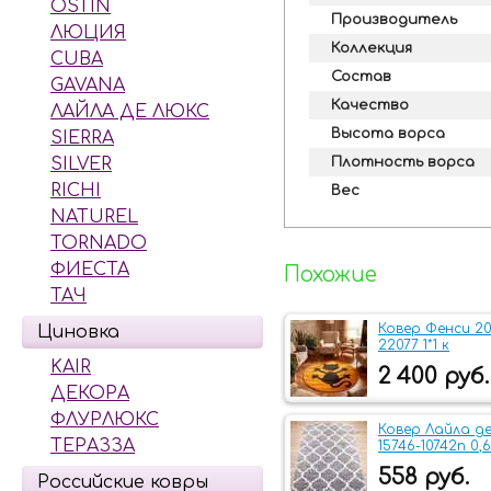
OSTIN
Производитель
ЛЮЦИЯ
Коллекция
CUBA
Состав
GAVANA
Качество
ЛАЙЛА ДЕ ЛЮКС
Высота ворса
SIERRA
Плотность ворса
SILVER
RICHI
Вес
NATUREL
TORNADO
ФИЕСТА
Похожие
ТАЧ
Ковер Фенси 20
Циновка
22077 1*1 к
KAIR
2 400 руб.
ДЕКОРА
ФЛУРЛЮКС
Ковер Лайла д
ТЕРАЗЗА
15746-10742n 0,6
558 руб.
Российские ковры