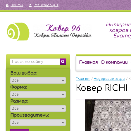
Войти
Регистрация
Интерне
ковров 
Екате
Главная
О компании
Ваш выбор:
Главная
 / 
Недорогие ковры
 / 
Ковер RICHI 
Форма:
Размер:
Производитель: