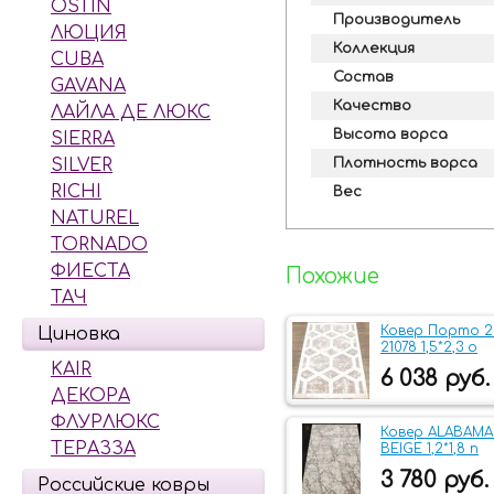
OSTIN
Производитель
ЛЮЦИЯ
Коллекция
CUBA
Состав
GAVANA
Качество
ЛАЙЛА ДЕ ЛЮКС
Высота ворса
SIERRA
Плотность ворса
SILVER
RICHI
Вес
NATUREL
TORNADO
ФИЕСТА
Похожие
ТАЧ
Ковер Порто 2
Циновка
21078 1,5*2,3 о
KAIR
6 038 руб.
ДЕКОРА
ФЛУРЛЮКС
Ковер ALABAMA 
ТЕРАЗЗА
BEIGE 1,2*1,8 n
3 780 руб.
Российские ковры