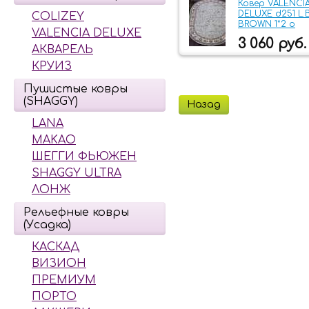
Ковер VALENCI
DELUXE d251 L.
COLIZEY
BROWN 1*2 о
VALENCIA DELUXE
3 060 руб.
АКВАРЕЛЬ
КРУИЗ
Пушистые ковры
(SHAGGY)
Назад
LANA
MAKAO
ШЕГГИ ФЬЮЖЕН
SHAGGY ULTRA
ЛОНЖ
Рельефные ковры
(Усадка)
КАСКАД
ВИЗИОН
ПРЕМИУМ
ПОРТО