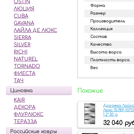
OSTIN
Форма
ЛЮЦИЯ
Размер
CUBA
Производитель
GAVANA
Коллекция
ЛАЙЛА ДЕ ЛЮКС
Состав
SIERRA
SILVER
Качество
RICHI
Высота ворса
NATUREL
Плотность ворса
TORNADO
Вес
ФИЕСТА
ТАЧ
Похожие
Циновка
KAIR
Дорожка Лайла
ДЕКОРА
Люкс 15789-1075
ФЛУРЛЮКС
1,2*30 д
ТЕРАЗЗА
32 040 руб
Российские ковры