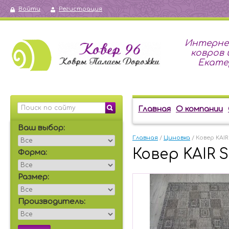
Войти
Регистрация
Интерне
ковров 
Екате
Главная
О компании
Ваш выбор:
Главная
 / 
Циновка
 / Ковер KAIR
Ковер KAIR S
Форма:
Размер:
Производитель: