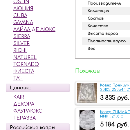
OSTIN
Производитель
ЛЮЦИЯ
Коллекция
CUBA
Состав
GAVANA
Качество
ЛАЙЛА ДЕ ЛЮКС
Высота ворса
SIERRA
Плотность ворса
SILVER
Вес
RICHI
NATUREL
TORNADO
Похожие
ФИЕСТА
ТАЧ
Ковер Премиум
Циновка
20105-25054 1,2*
KAIR
3 835 руб.
ДЕКОРА
ФЛУРЛЮКС
Ковер ZUMMA F
PINK 1,2*1,8 о
ТЕРАЗЗА
5 184 руб.
Российские ковры